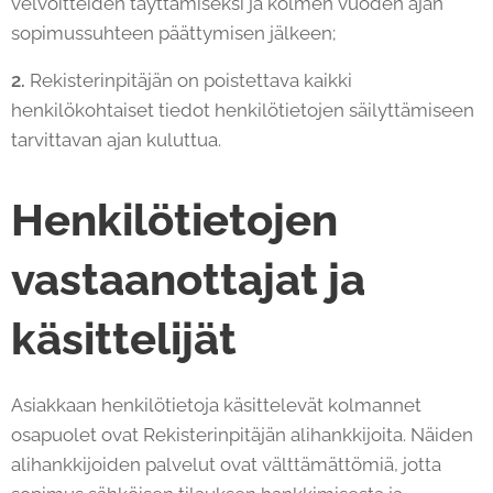
velvoitteiden täyttämiseksi ja kolmen vuoden ajan
sopimussuhteen päättymisen jälkeen;
2.
Rekisterinpitäjän on poistettava kaikki
henkilökohtaiset tiedot henkilötietojen säilyttämiseen
tarvittavan ajan kuluttua.
Henkilötietojen
vastaanottajat ja
käsittelijät
Asiakkaan henkilötietoja käsittelevät kolmannet
osapuolet ovat Rekisterinpitäjän alihankkijoita. Näiden
alihankkijoiden palvelut ovat välttämättömiä, jotta