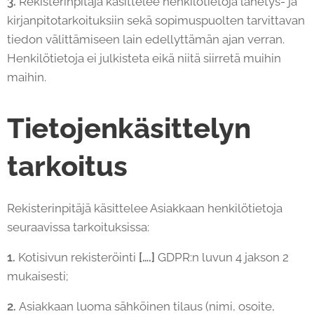
3.
Rekisterinpitäjä käsittelee henkilötietoja lähetys- ja
kirjanpitotarkoituksiin sekä sopimuspuolten tarvittavan
tiedon välittämiseen lain edellyttämän ajan verran.
Henkilötietoja ei julkisteta eikä niitä siirretä muihin
maihin.
Tietojenkäsittelyn
tarkoitus
Rekisterinpitäjä käsittelee Asiakkaan henkilötietoja
seuraavissa tarkoituksissa:
1.
Kotisivun rekisteröinti
[….]
GDPR:n luvun 4 jakson 2
mukaisesti;
2.
Asiakkaan luoma sähköinen tilaus (nimi, osoite,