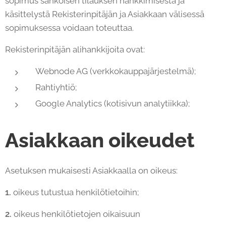
sopimus sähköisen tilauksen hankkimisesta ja
käsittelystä Rekisterinpitäjän ja Asiakkaan välisessä
sopimuksessa voidaan toteuttaa.
Rekisterinpitäjän alihankkijoita ovat:
Webnode AG (verkkokauppajärjestelmä);
Rahtiyhtiö;
Google Analytics (kotisivun analytiikka);
Asiakkaan oikeudet
Asetuksen mukaisesti Asiakkaalla on oikeus:
1.
oikeus tutustua henkilötietoihin;
2.
oikeus henkilötietojen oikaisuun