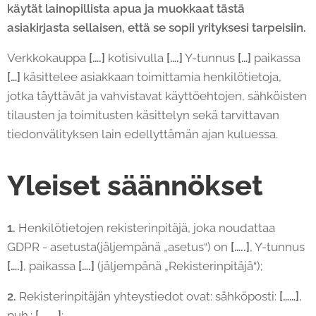
käytät lainopillista apua ja muokkaat tästä
asiakirjasta sellaisen, että se sopii yrityksesi tarpeisiin.
Verkkokauppa
[….]
kotisivulla
[….]
Y-tunnus
[…]
paikassa
[…]
käsittelee asiakkaan toimittamia henkilötietoja,
jotka täyttävät ja vahvistavat käyttöehtojen, sähköisten
tilausten ja toimitusten käsittelyn sekä tarvittavan
tiedonvälityksen lain edellyttämän ajan kuluessa.
Yleiset säännökset
1.
Henkilötietojen rekisterinpitäjä, joka noudattaa
GDPR - asetusta(jäljempänä „asetus“) on
[…..]
, Y-tunnus
[….]
, paikassa
[….]
(jäljempänä „Rekisterinpitäjä“);
2.
Rekisterinpitäjän yhteystiedot ovat: sähköposti:
[……]
,
puh.:
[………]
;