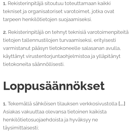
1.
Rekisterinpitäjä sitoutuu toteuttamaan kaikki
tekniset ja organisatoriset varotoimet, jotka ovat
tarpeen henkilötietojen suojaamiseksi.
2.
Rekisterinpitäjä on tehnyt teknisiä varotoimenpiteitä
tietojen tallennustilojen turvaamiseksi, erityisesti
varmistanut pääsyn tietokoneelle salasanan avulla,
käyttänyt virustentorjuntaohjelmistoa ja ylläpitänyt
tietokoneita säännöllisesti.
Loppusäännökset
1.
Tekemällä sähköisen tilauksen verkkosivustolla
[….]
Asiakas vakuuttaa olevansa tietoinen kaikista
henkilötietosuojaehdoista ja hyväksyy ne
täysimittaisesti;