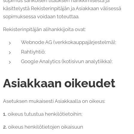
sopimus sähköisen tilauksen hankkimisesta ja
käsittelystä Rekisterinpitäjän ja Asiakkaan välisessä
sopimuksessa voidaan toteuttaa.
Rekisterinpitäjän alihankkijoita ovat:
Webnode AG (verkkokauppajärjestelmä);
Rahtiyhtiö;
Google Analytics (kotisivun analytiikka);
Asiakkaan oikeudet
Asetuksen mukaisesti Asiakkaalla on oikeus:
1.
oikeus tutustua henkilötietoihin;
2.
oikeus henkilötietojen oikaisuun