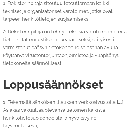
1.
Rekisterinpitäjä sitoutuu toteuttamaan kaikki
tekniset ja organisatoriset varotoimet, jotka ovat
tarpeen henkilötietojen suojaamiseksi.
2.
Rekisterinpitäjä on tehnyt teknisiä varotoimenpiteitä
tietojen tallennustilojen turvaamiseksi, erityisesti
varmistanut pääsyn tietokoneelle salasanan avulla,
käyttänyt virustentorjuntaohjelmistoa ja ylläpitänyt
tietokoneita säännöllisesti.
Loppusäännökset
1.
Tekemällä sähköisen tilauksen verkkosivustolla
[….]
Asiakas vakuuttaa olevansa tietoinen kaikista
henkilötietosuojaehdoista ja hyväksyy ne
täysimittaisesti;