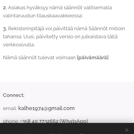
2.
Asiakas hyväksyy nämä säännöt valitsemalla
valintaruudun tilauskaavakkeessa;
3.
Rekisterinpitäjä voi päivittää nämä Säännöt milloin
tahansa. Uusi, päivitetty versio on julkaistava tällä
verkkosivulla.
Nämä säännöt tulevat voimaan
[päivämäärä]
Connect:
kalhe1974@gmail.com
email:
phone: +
358 40 7732662 (WhatsApp)