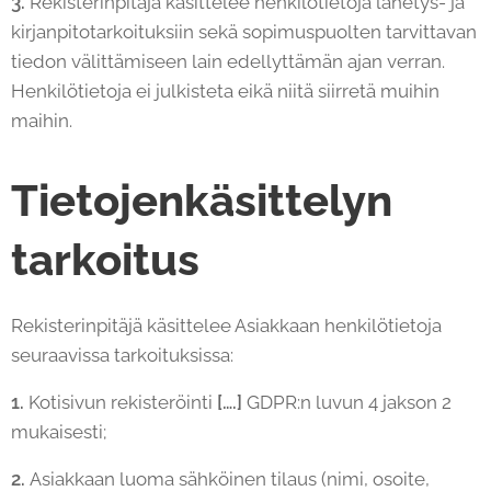
3.
Rekisterinpitäjä käsittelee henkilötietoja lähetys- ja
kirjanpitotarkoituksiin sekä sopimuspuolten tarvittavan
tiedon välittämiseen lain edellyttämän ajan verran.
Henkilötietoja ei julkisteta eikä niitä siirretä muihin
maihin.
Tietojenkäsittelyn
tarkoitus
Rekisterinpitäjä käsittelee Asiakkaan henkilötietoja
seuraavissa tarkoituksissa:
1.
Kotisivun rekisteröinti
[….]
GDPR:n luvun 4 jakson 2
mukaisesti;
2.
Asiakkaan luoma sähköinen tilaus (nimi, osoite,