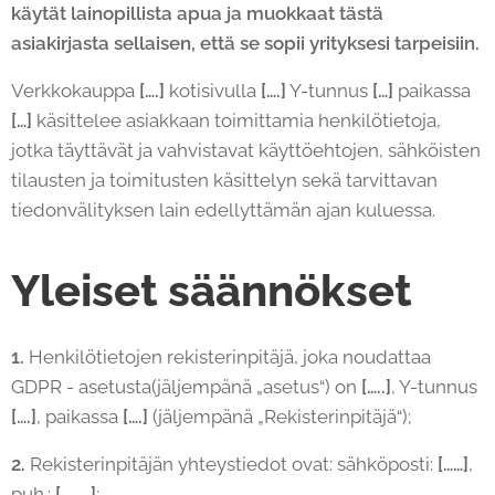
käytät lainopillista apua ja muokkaat tästä
asiakirjasta sellaisen, että se sopii yrityksesi tarpeisiin.
Verkkokauppa
[….]
kotisivulla
[….]
Y-tunnus
[…]
paikassa
[…]
käsittelee asiakkaan toimittamia henkilötietoja,
jotka täyttävät ja vahvistavat käyttöehtojen, sähköisten
tilausten ja toimitusten käsittelyn sekä tarvittavan
tiedonvälityksen lain edellyttämän ajan kuluessa.
Yleiset säännökset
1.
Henkilötietojen rekisterinpitäjä, joka noudattaa
GDPR - asetusta(jäljempänä „asetus“) on
[…..]
, Y-tunnus
[….]
, paikassa
[….]
(jäljempänä „Rekisterinpitäjä“);
2.
Rekisterinpitäjän yhteystiedot ovat: sähköposti:
[……]
,
puh.:
[………]
;