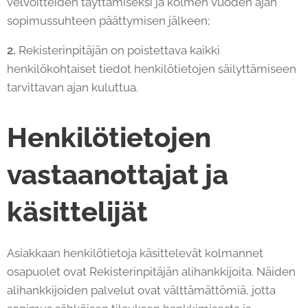
velvoitteiden täyttämiseksi ja kolmen vuoden ajan
sopimussuhteen päättymisen jälkeen;
2.
Rekisterinpitäjän on poistettava kaikki
henkilökohtaiset tiedot henkilötietojen säilyttämiseen
tarvittavan ajan kuluttua.
Henkilötietojen
vastaanottajat ja
käsittelijät
Asiakkaan henkilötietoja käsittelevät kolmannet
osapuolet ovat Rekisterinpitäjän alihankkijoita. Näiden
alihankkijoiden palvelut ovat välttämättömiä, jotta